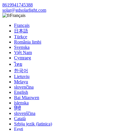
8619941745388
solar@gdsolarlight.com
Français
Français
日本語
Türkçe
România limbi
Svenska
Việt Nam
Cymraeg
ไทย
한국어
Lietuvių
Melayu
slovenčina
English
Bai Miaowen
íslenska
हिंदी
slovenščina
Català
Srbija jezik (latinica)
Eesti