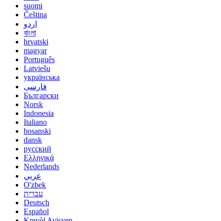
suomi
Čeština
اردو
বাংলা
hrvatski
magyar
Português
Latviešu
українська
فارسی
Български
Norsk
Indonesia
Italiano
bosanski
dansk
русский
Ελληνικά
Nederlands
عربي
O'zbek
עברית
Deutsch
Español
Kreyòl Ayisyen